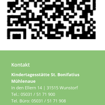
Kontakt
Kindertagesstätte St. Bonifatius
Mühlenaue
In den Ellern 14 | 31515 Wunstorf
Tel.:
05031 / 51 71 900
Tel. Büro:
05031 / 51 71 908